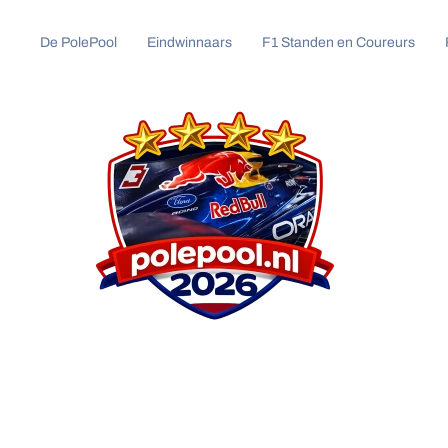
De PolePool
Eindwinnaars
F1 Standen en Coureurs
Overslaan
en
naar
de
inhoud
gaan