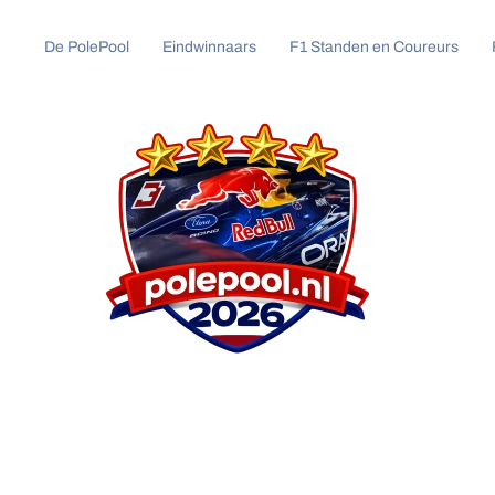
De PolePool
Eindwinnaars
F1 Standen en Coureurs
Overslaan
en
naar
de
inhoud
gaan