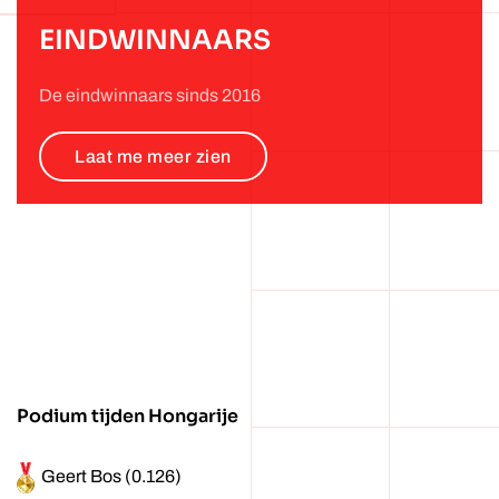
EINDWINNAARS
De eindwinnaars sinds 2016
Laat me meer zien
Podium tijden Hongarije
Geert Bos (0.126)