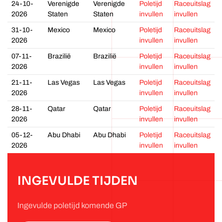
24-10-
Verenigde
Verenigde
Poletijd
Raceuitslag
2026
Staten
Staten
invullen
invullen
31-10-
Mexico
Mexico
Poletijd
Raceuitslag
2026
invullen
invullen
07-11-
Brazilië
Brazilië
Poletijd
Raceuitslag
2026
invullen
invullen
21-11-
Las Vegas
Las Vegas
Poletijd
Raceuitslag
2026
invullen
invullen
28-11-
Qatar
Qatar
Poletijd
Raceuitslag
2026
invullen
invullen
05-12-
Abu Dhabi
Abu Dhabi
Poletijd
Raceuitslag
2026
invullen
invullen
INGEVULDE TIJDEN
Ingevulde poletijd komende GP