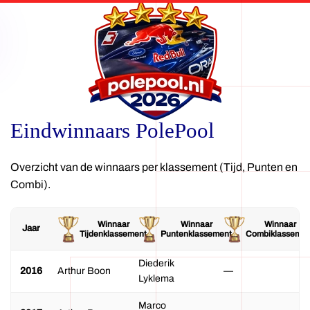
Overslaan
en
naar
de
inhoud
gaan
Eindwinnaars PolePool
Overzicht van de winnaars per klassement (Tijd, Punten en
Combi).
Winnaar
Winnaar
Winnaar
Jaar
Tijdenklassement
Puntenklassement
Combiklassemen
Diederik
2016
Arthur Boon
—
Lyklema
Marco