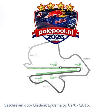
Overslaan
en
naar
de
inhoud
gaan
Geschreven door
Diederik Lyklema
op
02/07/2015
.