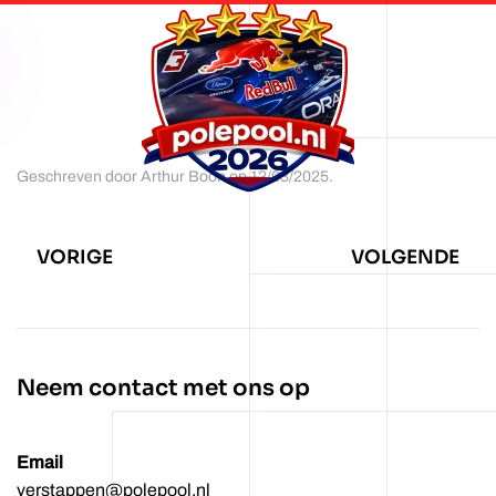
Overslaan
en
naar
de
inhoud
Geschreven door
Arthur Boon
op
12/03/2025
.
gaan
VORIGE
VOLGENDE
Neem contact met ons op
Email
verstappen@polepool.nl