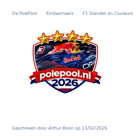
De PolePool
Eindwinnaars
F1 Standen en Coureurs
Overslaan
en
naar
de
inhoud
gaan
Geschreven door
Arthur Boon
op
13/02/2026
.