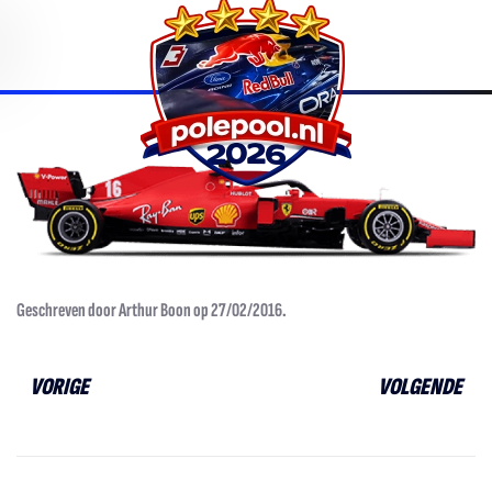
Overslaan
en
naar
de
inhoud
gaan
Geschreven door
Arthur Boon
op
27/02/2016
.
VORIGE
VOLGENDE