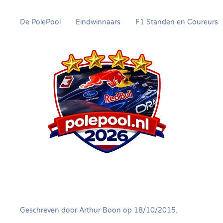
De PolePool
Eindwinnaars
F1 Standen en Coureurs
Overslaan
en
naar
de
inhoud
gaan
Geschreven door
Arthur Boon
op
18/10/2015
.