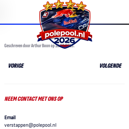
Overslaan
en
naar
de
inhoud
Geschreven door
Arthur Boon
op
18/10/2015
.
gaan
VORIGE
VOLGENDE
NEEM CONTACT MET ONS OP
Email
verstappen@polepool.nl